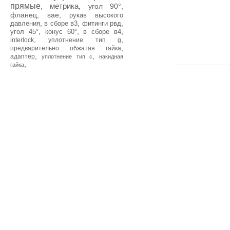
прямые
метрика
,
,
угол 90°
,
фланец
,
sae
,
рукав высокого
,
,
,
давления
в сборе в3
фитинги рвд
,
,
,
угол 45°
конус 60°
в сборе в4
,
,
interlock
уплотнение тип g
,
предварительно обжатая гайка
,
,
адаптер
уплотнение тип с
накидная
,
гайка