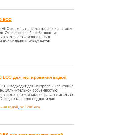
0 ECO
 ECO подходит для контроля и испытания
тве. Отличительной особенностью
является его компактность и
нию с моделями конкурентов.
0 ECO для тестирования водой
 ECO подходит для контроля и испытания
тве. Отличительной особенностью
является его компактность, сравнительно
й воды в качестве жидкости для
ания водой
,
bc 1200 eco
0 ES для тестирования водой