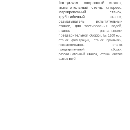
finn-power
,
окорочный станок
,
испытательный стенд
,
,
unispeed
,
маркировочный станок
,
трубогибочный станок
,
разматыватель
испытательный
,
,
станок
для тестирования водой
станок развальцовки
,
,
предварительной сборки
bc 1200 eco
,
,
станок фильтрации
станок промывки
,
пневмотолкатель
станок
,
предварительной сборки
,
развальцовочный станок
станок снятия
,
фасок труб