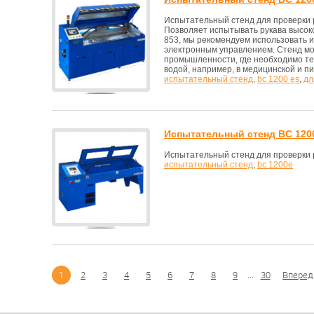
Испытательный стенд для проверки р
Позволяет испытывать рукава высок
853, мы рекомендуем использовать 
электронным управлением. Стенд мо
промышленности, где необходимо те
водой, например, в медицинской и п
испытательный стенд
,
bc 1200 es
,
дл
Испытательный стенд BC 120
Испытательный стенд для проверки р
испытательный стенд
,
bc 1200e
...
1
2
3
4
5
6
7
8
9
30
Вперед