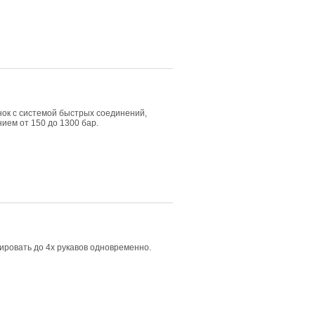
к с системой быстрых соединений,
ием от 150 до 1300 бар.
ировать до 4х рукавов одновременно.