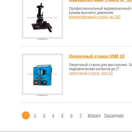
Профессиональный маркировочный с
рукава высокого давления.
маркировочный станок
,
up 100
Окорочный станок USM 10
Окорочный станок для мастерских. 
гидравлических шлангов до 2".
окорочный станок
,
usm 10
1
2
3
4
5
6
7
Вперед
Последняя