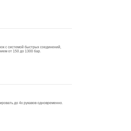
к с системой быстрых соединений,
ием от 150 до 1300 бар.
ировать до 4х рукавов одновременно.