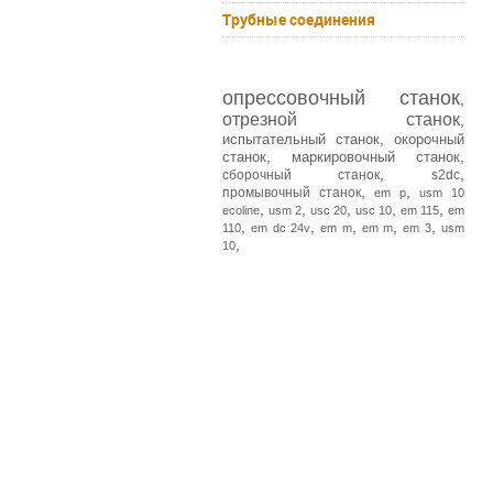
Трубные соединения
опрессовочный станок
,
отрезной станок
,
,
испытательный станок
окорочный
,
,
станок
маркировочный станок
,
,
сборочный станок
s2dc
,
,
промывочный станок
em p
usm 10
,
,
,
,
,
ecoline
usm 2
usc 20
usc 10
em 115
em
,
,
,
,
,
110
em dc 24v
em m
em m
em 3
usm
,
10