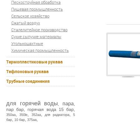
Пескоструйная обработка
Пищевая промышленность
Сельское хозяйство
Сжатый воздух
Сталелитейное производство
Сухие сыпучие материалы
Угольношахтные
Химическая промышленность
Термопластиковые рукава
Тефлоновые рукава
Трубные соединения
для горячей воды
пара
,
,
пар бар
,
горячая вода 15 бар
,
,
,
,
,
350aa
350le
352aa
для радиатора
5
,
,
,
бар
10 бар
375aa