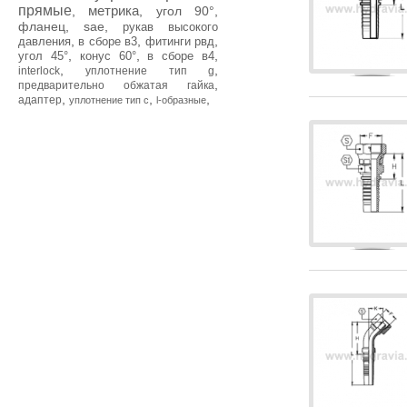
прямые
метрика
,
,
угол 90°
,
фланец
,
sae
,
рукав высокого
,
,
,
давления
в сборе в3
фитинги рвд
,
,
,
угол 45°
конус 60°
в сборе в4
,
,
interlock
уплотнение тип g
,
предварительно обжатая гайка
,
,
,
адаптер
уплотнение тип с
l-образные