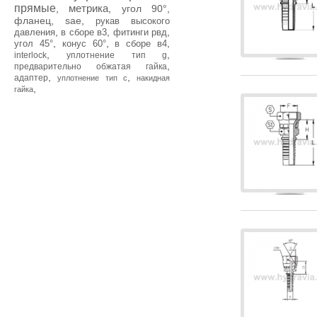
прямые
метрика
,
,
угол 90°
,
фланец
,
sae
,
рукав высокого
,
,
,
давления
в сборе в3
фитинги рвд
,
,
,
угол 45°
конус 60°
в сборе в4
,
,
interlock
уплотнение тип g
,
предварительно обжатая гайка
,
,
адаптер
уплотнение тип с
накидная
,
гайка