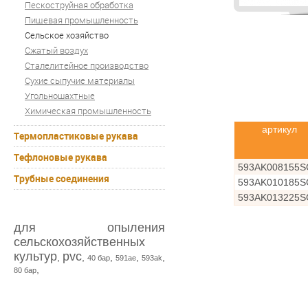
Пескоструйная обработка
Пищевая промышленность
Сельское хозяйство
Сжатый воздух
Сталелитейное производство
Сухие сыпучие материалы
Угольношахтные
Химическая промышленность
артикул
Термопластиковые рукава
Тефлоновые рукава
593AK008155
Трубные соединения
593AK010185
593AK013225
для опыления
сельскохозяйственных
культур
pvc
,
,
,
,
,
40 бар
591ae
593ak
,
80 бар