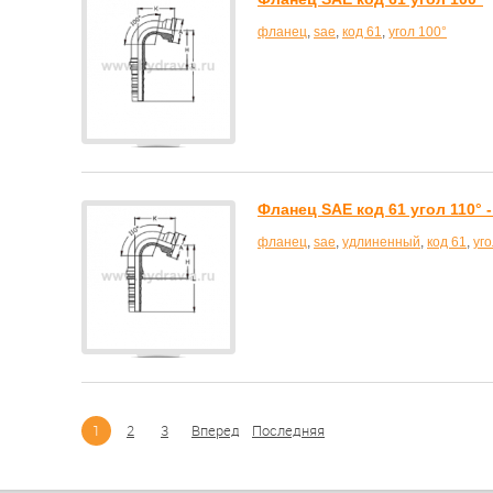
фланец
,
sae
,
код 61
,
угол 100°
Фланец SAE код 61 угол 110° 
фланец
,
sae
,
удлиненный
,
код 61
,
уго
1
2
3
Вперед
Последняя