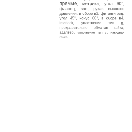
прямые
метрика
,
,
угол 90°
,
фланец
,
sae
,
рукав высокого
,
,
,
давления
в сборе в3
фитинги рвд
,
,
,
угол 45°
конус 60°
в сборе в4
,
,
interlock
уплотнение тип g
,
предварительно обжатая гайка
,
,
адаптер
уплотнение тип с
накидная
,
гайка