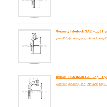
Фланец Interlock SAE код 61 у
угол 45°
,
фланец
,
sae
,
interlock
,
код 6
Фланец Interlock SAE код 61 у
угол 90°
,
фланец
,
sae
,
interlock
,
код 6