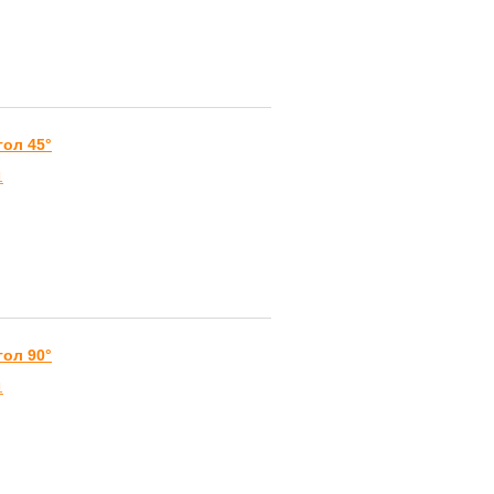
гол 45°
1
гол 90°
1