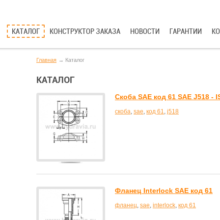
КАТАЛОГ
КОНСТРУКТОР ЗАКАЗА
НОВОСТИ
ГАРАНТИИ
К
Главная
Каталог
КАТАЛОГ
Скоба SAE код 61 SAE J518 - I
скоба
,
sae
,
код 61
,
j518
Фланец Interlock SAE код 61
фланец
,
sae
,
interlock
,
код 61