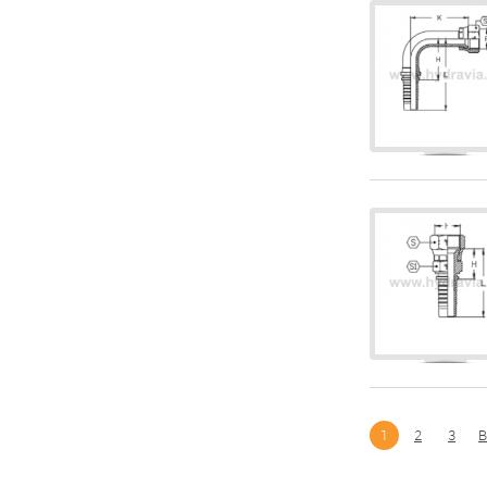
1
2
3
В