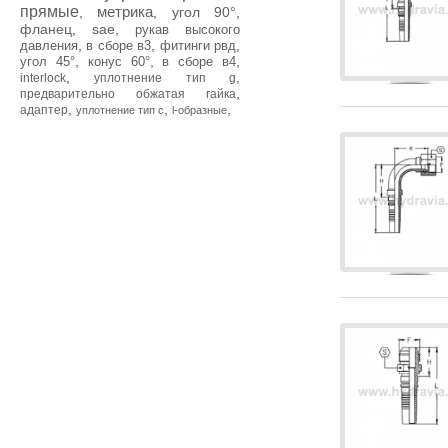
прямые
метрика
,
,
угол 90°
,
фланец
,
sae
,
рукав высокого
,
,
,
давления
в сборе в3
фитинги рвд
,
,
,
угол 45°
конус 60°
в сборе в4
,
,
interlock
уплотнение тип g
,
предварительно обжатая гайка
,
,
,
адаптер
уплотнение тип с
l-образные