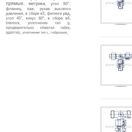
прямые
метрика
,
,
угол 90°
,
фланец
,
sae
,
рукав высокого
,
,
,
давления
в сборе в3
фитинги рвд
,
,
,
угол 45°
конус 60°
в сборе в4
,
,
interlock
уплотнение тип g
,
предварительно обжатая гайка
,
,
,
адаптер
уплотнение тип с
l-образные