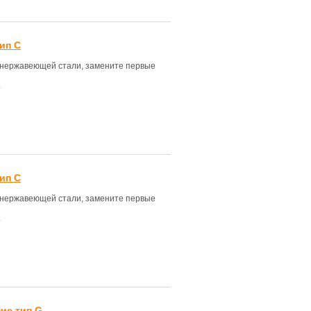
ип С
з нержавеющей стали, замените первые
.
ип С
з нержавеющей стали, замените первые
.
ие тип G