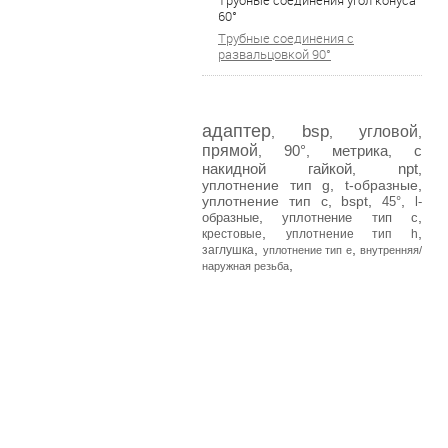
Трубные соединения угол конуса
60°
Трубные соединения с
развальцовкой 90°
адаптер
bsp
угловой
,
,
,
прямой
90°
метрика
с
,
,
,
накидной гайкой
npt
,
,
уплотнение тип g
,
t-образные
,
уплотнение тип с
,
bspt
,
,
45°
l-
,
,
образные
уплотнение тип c
,
,
крестовые
уплотнение тип h
,
,
заглушка
уплотнение тип e
внутренняя/
,
наружная резьба