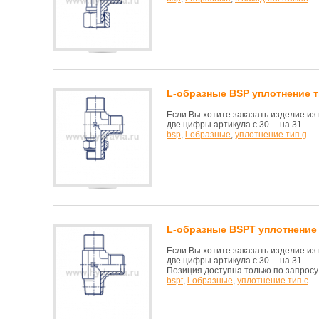
L-образные BSP уплотнение т
Если Вы хотите заказать изделие и
две цифры артикула с 30.... на 31....
bsp
,
l-образные
,
уплотнение тип g
L-образные BSPT уплотнение 
Если Вы хотите заказать изделие и
две цифры артикула с 30.... на 31....
Позиция доступна только по запросу
bspt
,
l-образные
,
уплотнение тип с