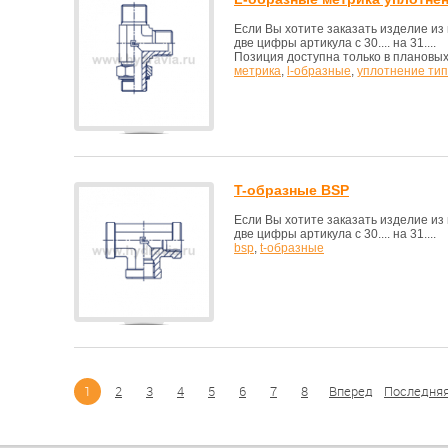
Если Вы хотите заказать изделие и
две цифры артикула с 30.... на 31....
Позиция доступна только в плановых
метрика
,
l-образные
,
уплотнение тип
T-образные BSP
Если Вы хотите заказать изделие и
две цифры артикула с 30.... на 31....
bsp
,
t-образные
1
2
3
4
5
6
7
8
Вперед
Последня